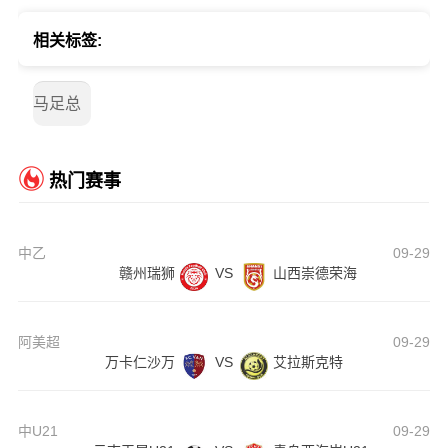
相关标签:
马足总
热门赛事
中乙
09-29
赣州瑞狮
VS
山西崇德荣海
阿美超
09-29
万卡仁沙万
VS
艾拉斯克特
中U21
09-29