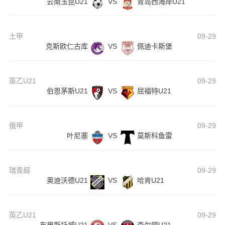
云南玉昆U21
VS
青岛西海岸U21
土甲
09-29
克斯欧仁古库
VS
佩迪卡斯堡
英乙U21
09-29
伯恩茅斯U21
VS
屈福特U21
俄甲
09-29
叶尼塞
VS
莫斯科鱼雷
瑞青超
09-29
奥迪沃德U21
VS
哈肯U21
英乙U21
09-29