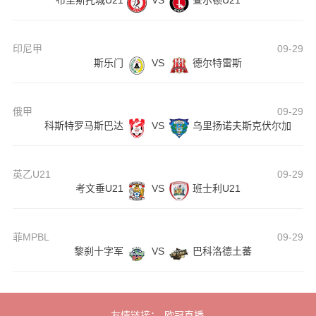
布里斯托城U21
VS
查尔顿U21
印尼甲
09-29
斯乐门
VS
德尔特雷斯
俄甲
09-29
科斯特罗马斯巴达
VS
乌里扬诺夫斯克伏尔加
英乙U21
09-29
考文垂U21
VS
班士利U21
菲MPBL
09-29
黎刹十字军
VS
巴科洛德土蕃
友情链接：
欧冠直播