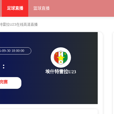
足球直播
篮球直播
什特雷拉U23在线高清直播
5-09-30 18:00:00
:
埃什特雷拉U23
完赛