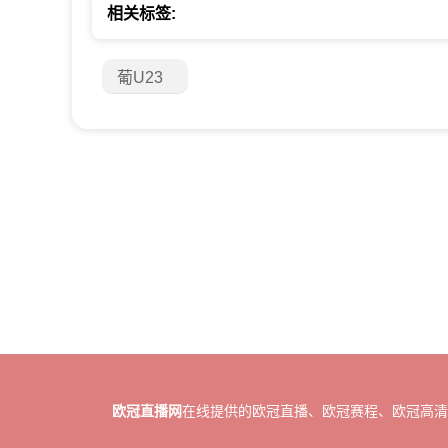
相关标签:
葡U23
欧冠直播网
在线提供的欧冠直播、欧冠赛程、欧冠高清