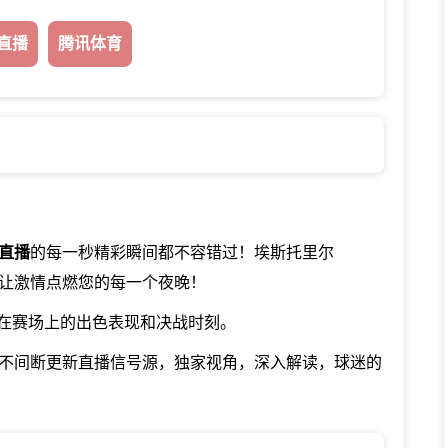
直播
腾讯体育
件直播
的每一秒精彩瞬间都不容错过！埃斯托里尔
，让激情点燃您的每一个夜晚！
在赛场上的出色表现和决战时刻。
时不间断更新直播信号源，独家视角，深入解读，球迷的