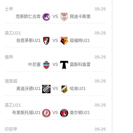
土甲
09-29
克斯欧仁古库
VS
佩迪卡斯堡
英乙U21
09-29
伯恩茅斯U21
VS
屈福特U21
俄甲
09-29
叶尼塞
VS
莫斯科鱼雷
瑞青超
09-29
奥迪沃德U21
VS
哈肯U21
英乙U21
09-29
布里斯托城U21
VS
查尔顿U21
印尼甲
09-29