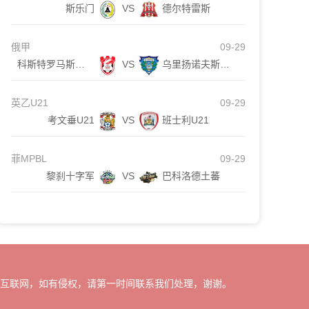
斯乐门
VS
德尔特雷斯
俄甲
09-29
科斯特罗马斯巴达
VS
乌里扬诺夫斯克伏尔加
英乙U21
09-29
考文垂U21
VS
班士利U21
菲MPBL
09-29
黎刹十字军
VS
巴科洛德土蕃
自互联网，如有侵权，请第一时间联系我们处理，谢谢。