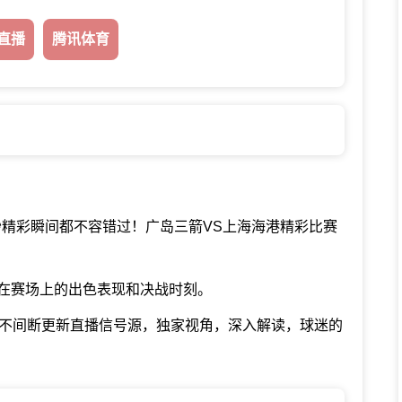
直播
腾讯体育
秒精彩瞬间都不容错过！广岛三箭VS上海海港精彩比赛
在赛场上的出色表现和决战时刻。
时不间断更新直播信号源，独家视角，深入解读，球迷的