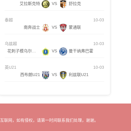
艾拉斯克特
VS
舒拉克
泰超
10-03
南奔战士
VS
蒙通联
乌兹超
10-03
花刺子模乌尔根奇
VS
曼干纳弗巴霍
英U21
10-03
西布朗U21
VS
利兹联U21
自互联网，如有侵权，请第一时间联系我们处理，谢谢。