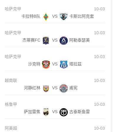
哈萨克甲
10-03
卡拉特B队
VS
卡斯比阿克套
哈萨克甲
10-03
杰蒂赛FC
VS
阿勒泰瑟美
哈萨克甲
10-03
沙克特
VS
塔拉茲
越南联
10-03
河静红林
VS
甫宪
格鲁甲
10-03
萨加雷焦
VS
古泰斯鱼雷
阿美超
10-03