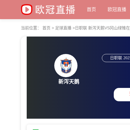
首页
欧冠直播
当前位置：
首页
>
足球直播
>
日职联 新泻天鹅VS冈山绿雉
日职联
202
新泻天鹅