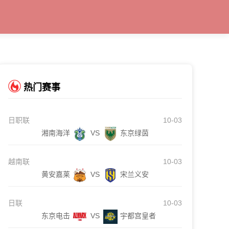
热门赛事
日职联
10-03
湘南海洋
VS
东京绿茵
越南联
10-03
黄安嘉莱
VS
宋兰义安
日联
10-03
东京电击
VS
宇都宫皇者