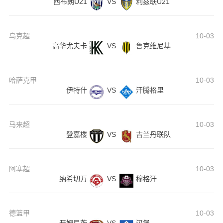
西布朗U21
VS
利兹联U21
乌克超
10-03
高华尤夫卡
VS
鲁克维尼基
哈萨克甲
10-03
伊特什
VS
汗腾格里
马来超
10-03
登嘉楼
VS
吉兰丹联队
阿塞超
10-03
纳希切万
VS
穆格汗
德篮甲
10-03