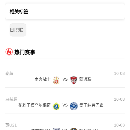
相关标签:
日职联
热门赛事
泰超
10-03
南奔战士
VS
蒙通联
乌兹超
10-03
花刺子模乌尔根奇
VS
曼干纳弗巴霍
英U21
10-03