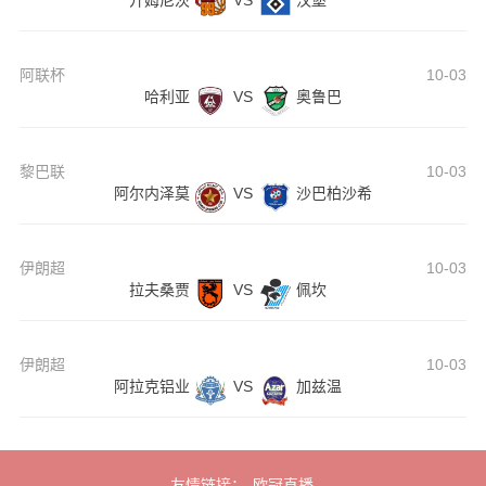
开姆尼茨
VS
汉堡
阿联杯
10-03
哈利亚
VS
奥鲁巴
黎巴联
10-03
阿尔内泽莫
VS
沙巴柏沙希
伊朗超
10-03
拉夫桑贾
VS
佩坎
伊朗超
10-03
阿拉克铝业
VS
加兹温
友情链接：
欧冠直播