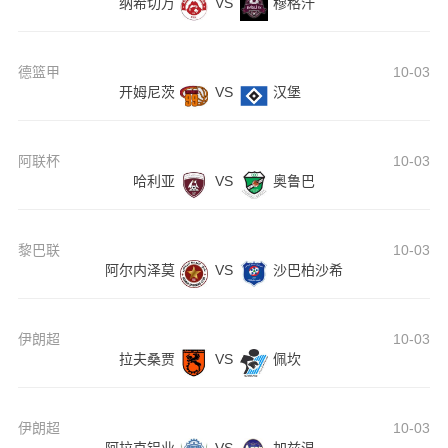
纳希切万
VS
穆格汗
德篮甲
10-03
开姆尼茨
VS
汉堡
阿联杯
10-03
哈利亚
VS
奥鲁巴
黎巴联
10-03
阿尔内泽莫
VS
沙巴柏沙希
伊朗超
10-03
拉夫桑贾
VS
佩坎
伊朗超
10-03