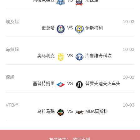
阿拉克铝业
VS
加兹温
埃及超
10-03
史莫哈
VS
伊斯梅利
乌兹超
10-03
奥马利克
VS
库鲁维奇科坎
保超
10-03
塞普特姆里
VS
普罗夫迪夫火车头
VTB杯
10-03
乌拉马殊
VS
MBA莫斯科
友情链接：
欧冠直播