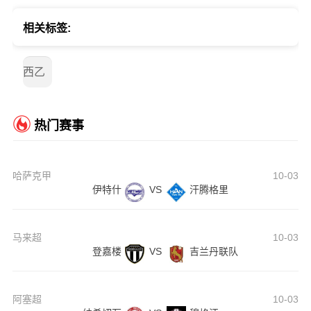
相关标签:
西乙
热门赛事
哈萨克甲
10-03
伊特什
VS
汗腾格里
马来超
10-03
登嘉楼
VS
吉兰丹联队
阿塞超
10-03