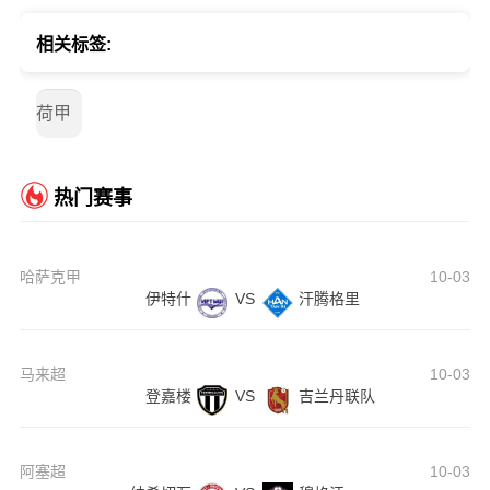
相关标签:
荷甲
热门赛事
哈萨克甲
10-03
伊特什
VS
汗腾格里
马来超
10-03
登嘉楼
VS
吉兰丹联队
阿塞超
10-03