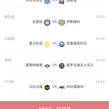
阿拉克铝业
VS
加兹温
埃及超
10-03
史莫哈
VS
伊斯梅利
乌兹超
10-03
奥马利克
VS
库鲁维奇科坎
保超
10-03
塞普特姆里
VS
普罗夫迪夫火车头
VTB杯
10-03
乌拉马殊
VS
MBA莫斯科
友情链接：
欧冠直播