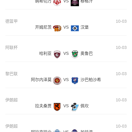
纳希切万
VS
穆格汗
德篮甲
10-03
开姆尼茨
VS
汉堡
阿联杯
10-03
哈利亚
VS
奥鲁巴
黎巴联
10-03
阿尔内泽莫
VS
沙巴柏沙希
伊朗超
10-03
拉夫桑贾
VS
佩坎
伊朗超
10-03