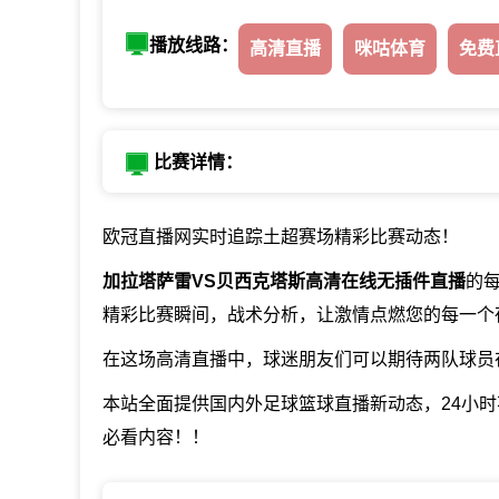
播放线路：
高清直播
咪咕体育
免费
比赛详情：
欧冠直播网实时追踪土超赛场精彩比赛动态！
加拉塔萨雷VS贝西克塔斯高清在线无插件直播
的
精彩比赛瞬间，战术分析，让激情点燃您的每一个
在这场高清直播中，球迷朋友们可以期待两队球员
本站全面提供国内外足球篮球直播新动态，24小
必看内容！！