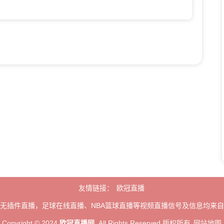
友情链接：
欧冠直播
无插件直播，足球在线直播、NBA篮球直播等视频直播信号及信息均来
Copyright © 2024
欧冠直播网
. All Rights Reserved 版权所有
网站地图